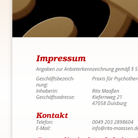
Im­pres­sum
An­ga­ben zur An­bie­ter­kenn­zeich­nung gemäß § 
Ge­schäfts­be­zeich­
Pra­xis für Psy­cho­the
nung:
In­ha­be­rin:
Rita Maa­ßen
Ge­schäfts­adres­se:
Kie­fern­weg 21
47058 Duis­burg
Kon­takt
Te­le­fon:
0049 203 2898604
E-Mail:
in
fo
@rit
a-m
aas
sen
.
d