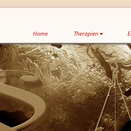
Home
The­ra­pi­en
E