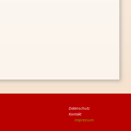
Da­ten­schutz
Kon­takt
Im­pres­sum