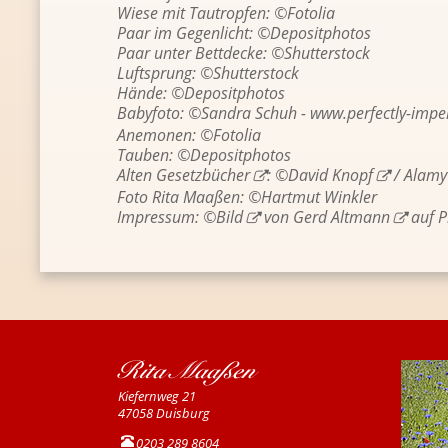
Wiese mit Tau­trop­fen: ©Fo­to­lia
Paar im Ge­gen­licht: ©De­po­sit­pho­tos
Paar unter Bett­de­cke: ©Shut­ter­stock
Luft­sprung: ©Shut­ter­stock
Hände: ©De­po­sit­pho­tos
Ba­by­fo­to: ©San­dra Schuh -
www.​perfectly-​impe
Ane­mo­nen: ©Fo­to­lia
Tau­ben: ©De­po­sit­pho­tos
Alten Ge­setz­bü­cher
: ©
David Knopf
/
Alamy
Foto Rita Maa­ßen: ©Hart­mut Wink­ler
Im­pres­sum: ©
Bild
von
Gerd Alt­mann
auf
P
Rita Maa­ßen
Kie­fern­weg 21
47058 Duis­burg
0203 289 8604