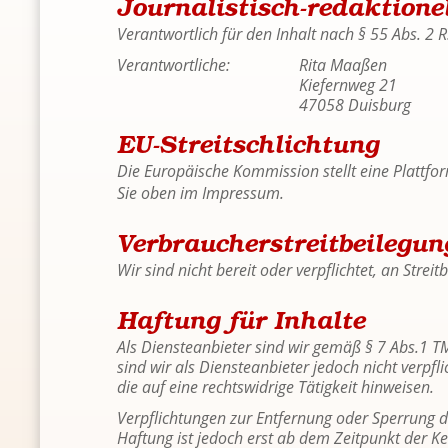
Jour­na­lis­tisch-re­dak­tio­ne
Ver­ant­wort­lich für den In­halt nach § 55 Abs. 2 
Ver­ant­wort­li­che:
Rita Maa­ßen
Kie­fern­weg 21
47058 Duis­burg
EU-Streit­schlich­tung
Die Eu­ro­päi­sche Kom­mis­si­on stellt eine Platt­for
Sie oben im Im­pres­sum.
Verbraucher­streit­beilegun
Wir sind nicht be­reit oder ver­pflich­tet, an Streit­b
Haf­tung für In­hal­te
Als Diens­te­an­bie­ter sind wir gemäß § 7 Abs.1 TMG
sind wir als Diens­te­an­bie­ter je­doch nicht ver­pf
die auf eine rechts­wid­ri­ge Tä­tig­keit hin­wei­sen.
Ver­pflich­tun­gen zur Ent­fer­nung oder Sper­rung de
Haf­tung ist je­doch erst ab dem Zeit­punkt der Ken