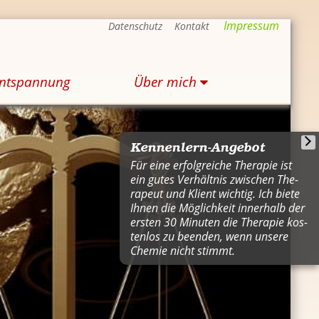
Im­pres­sum
Da­ten­schutz
Kon­takt
nt­span­nung
Über mich
Ken­nen­lern-An­ge­bot
Für eine er­folg­rei­che The­ra­pie ist
ein gutes Ver­hält­nis zwi­schen The­
ra­peut und Kli­ent wich­tig. Ich biete
Ihnen die Mög­lich­keit in­ner­halb der
ers­ten 30 Mi­nu­ten die The­ra­pie kos­
ten­los zu be­en­den, wenn un­se­re
Che­mie nicht stimmt.