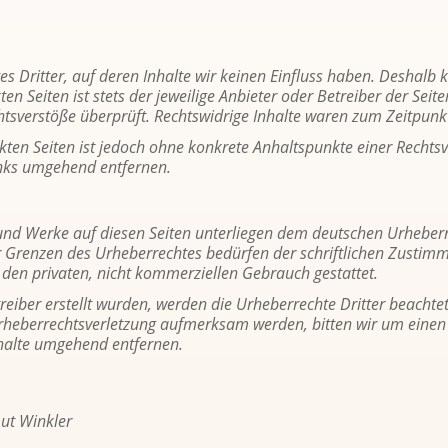
es Drit­ter, auf deren In­hal­te wir kei­nen Ein­fluss haben. Des­halb
n Sei­ten ist stets der je­wei­li­ge An­bie­ter oder Be­trei­ber der Sei­te
s­ver­stö­ße über­prüft. Rechts­wid­ri­ge In­hal­te waren zum Zeit­punk
link­ten Sei­ten ist je­doch ohne kon­kre­te An­halts­punk­te einer Recht
inks um­ge­hend ent­fer­nen.
e und Werke auf die­sen Sei­ten un­ter­lie­gen dem deut­schen Ur­he­ber­re
en­zen des Ur­he­ber­rech­tes be­dür­fen der schrift­li­chen Zu­stim­mun
en pri­va­ten, nicht kom­mer­zi­el­len Ge­brauch ge­stat­tet.
ei­ber er­stellt wur­den, wer­den die Ur­he­ber­rech­te Drit­ter be­ach­tet.
r­he­ber­rechts­ver­let­zung auf­merk­sam wer­den, bit­ten wir um eine
­hal­te um­ge­hend ent­fer­nen.
mut Wink­ler