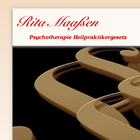
Rita Maa­ßen
Psy­cho­the­ra­pie Heil­prak­ti­ker­ge­setz