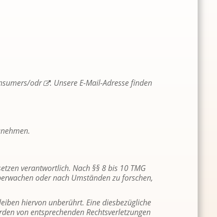
consumers/​odr
. Un­se­re E-Mail-Adres­se fin­den
zu­neh­men.
­set­zen ver­ant­wort­lich. Nach §§ 8 bis 10 TMG
 zu über­wa­chen oder nach Um­stän­den zu for­schen,
i­ben hier­von un­be­rührt. Eine dies­be­züg­li­che
­den von ent­spre­chen­den Rechts­ver­let­zun­gen