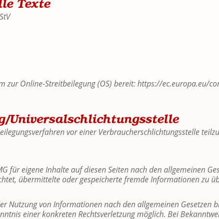
l­le Texte
RStV
m zur On­line-Streit­bei­le­gung (OS) be­reit:
https://​ec.​europa.​eu/​
g/Universal­schlichtungs­stelle
ei­le­gungs­ver­fah­ren vor einer Ver­brau­cher­schlich­tungs­stel­le teil­
 für ei­ge­ne In­hal­te auf die­sen Sei­ten nach den all­ge­mei­nen Ge
lich­tet, über­mit­tel­te oder ge­spei­cher­te frem­de In­for­ma­tio­nen
r Nut­zung von In­for­ma­tio­nen nach den all­ge­mei­nen Ge­set­zen ble
nt­nis einer kon­kre­ten Rechts­ver­let­zung mög­lich. Bei Be­kannt­wer