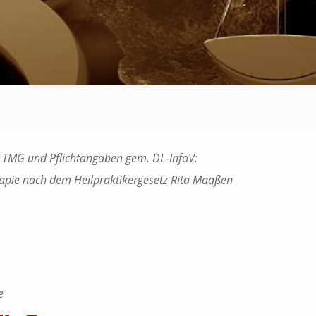
5 TMG und Pflicht­an­ga­ben gem. DL-In­foV:
­ra­pie nach dem Heil­prak­ti­ker­ge­setz Rita Maa­ßen
e