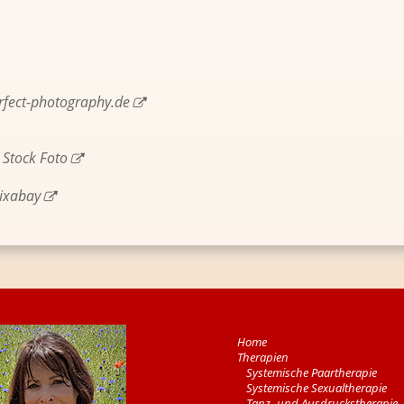
rfect-​photography.​de
 Stock Foto
ixa­bay
Home
The­ra­pi­en
Sys­te­mi­sche Paar­the­ra­pie
Sys­te­mi­sche Se­xu­al­the­ra­pie
Tanz- und Aus­drucks­the­ra­pie