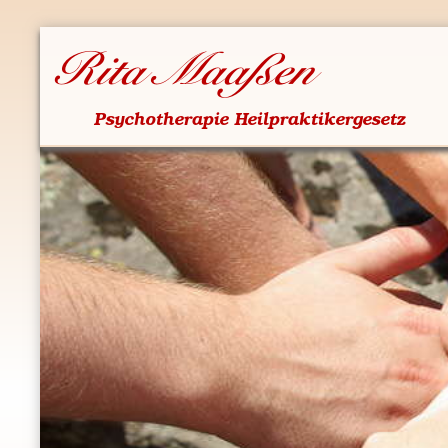
Rita Maa­ßen
Psy­cho­the­ra­pie Heil­prak­ti­ker­ge­setz