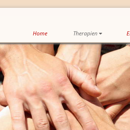
Home
The­ra­pi­en
E