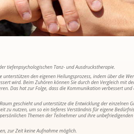
r tie­fen­psy­cho­lo­gi­schen Tanz- und Aus­drucks­the­ra­pie.
e un­ter­stüt­zen den ei­ge­nen Hei­lungs­pro­zess, indem über die Wert
es­sert wird. Beim Zu­hö­ren kön­nen Sie durch den Ver­gleich mit den
vie­ren. Das hat zur Folge, dass die Kom­mu­ni­ka­ti­on ver­bes­sert und 
um ge­schieht und un­ter­stüt­ze die Ent­wick­lung der ein­zel­nen Gru
t zu nut­zen, um so ein tie­fe­res Ver­ständ­nis für ei­ge­ne Be­dürf­n
­sön­li­chen The­men der Teil­neh­mer und ihre un­be­frie­di­gen­den Le
n, zur Zeit keine Auf­nah­me mög­lich.