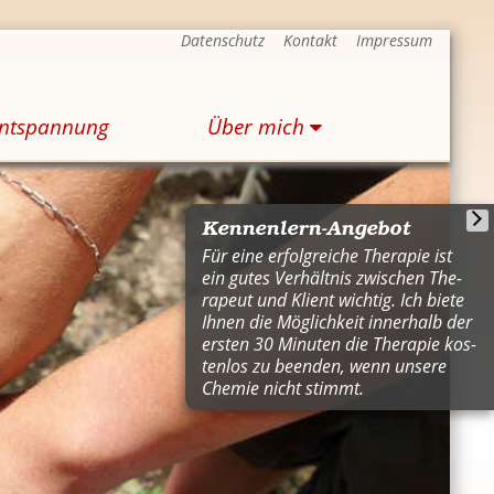
Da­ten­schutz
Kon­takt
Im­pres­sum
nt­span­nung
Über mich
Ken­nen­lern-An­ge­bot
Für eine er­folg­rei­che The­ra­pie ist
ein gutes Ver­hält­nis zwi­schen The­
ra­peut und Kli­ent wich­tig. Ich biete
Ihnen die Mög­lich­keit in­ner­halb der
ers­ten 30 Mi­nu­ten die The­ra­pie kos­
ten­los zu be­en­den, wenn un­se­re
Che­mie nicht stimmt.