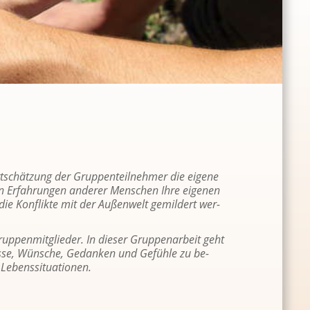
­schät­zung der Grup­pen­teil­neh­mer die ei­ge­ne
 Er­fah­run­gen an­de­rer Men­schen Ihre ei­ge­nen
die Kon­flik­te mit der Au­ßen­welt ge­mil­dert wer­
p­pen­mit­glie­der. In die­ser Grup­pen­ar­beit geht
is­se, Wün­sche, Ge­dan­ken und Ge­füh­le zu be­
­bens­si­tua­tio­nen.