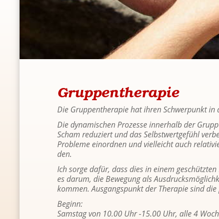
Grup­pen­the­ra­pie
Die Grup­pen­the­ra­pie hat ihren Schwer­punkt in de
Die dy­na­mi­schen Pro­zes­se in­ner­halb der Grup­p
Scham re­du­ziert und das Selbst­wert­ge­fühl ver­b
Pro­ble­me ein­ord­nen und viel­leicht auch re­la­ti­
den.
Ich sorge dafür, dass dies in einem ge­schütz­ten Ra
es darum, die Be­we­gung als Aus­drucks­mög­lich­kei
kom­men. Aus­gangs­punkt der The­ra­pie sind die per
Be­ginn:
Sams­tag von 10.00 Uhr -15.00 Uhr, alle 4 Wo­che