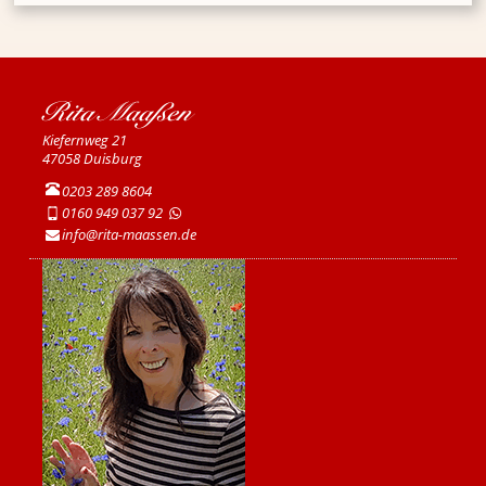
Rita Maa­ßen
Kie­fern­weg 21
47058 Duis­burg
0203 289 8604
0160 949 037 92
in
fo
@rit
a-m
aas
sen
.
de