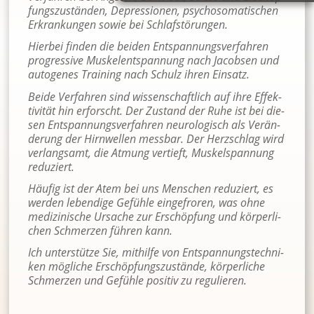
fungs­zu­stän­den, De­pres­sio­nen, psy­cho­so­ma­ti­schen
Er­kran­kun­gen sowie bei Schlaf­stö­run­gen.
Hier­bei fin­den die bei­den Ent­span­nungs­ver­fah­ren
pro­gres­si­ve Mus­kel­ent­span­nung nach Ja­cob­sen und
au­to­ge­nes Trai­ning nach Schulz ihren Ein­satz.
Beide Ver­fah­ren sind wis­sen­schaft­lich auf ihre Ef­fek­
ti­vi­tät hin er­forscht. Der Zu­stand der Ruhe ist bei die­
sen Ent­span­nungs­ver­fah­ren neu­ro­lo­gisch als Ver­än­
de­rung der Hirn­wel­len mess­bar. Der Herz­schlag wird
ver­lang­samt, die At­mung ver­tieft, Mus­kel­span­nung
re­du­ziert.
Häu­fig ist der Atem bei uns Men­schen re­du­ziert, es
wer­den le­ben­di­ge Ge­füh­le ein­ge­fro­ren, was ohne
me­di­zi­ni­sche Ur­sa­che zur Er­schöp­fung und kör­per­li­
chen Schmer­zen füh­ren kann.
Ich un­ter­stüt­ze Sie, mit­hil­fe von Ent­span­nungs­tech­ni­
ken mög­li­che Er­schöp­fungs­zu­stän­de, kör­per­li­che
Schmer­zen und Ge­füh­le po­si­tiv zu re­gu­lie­ren.